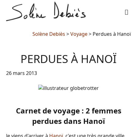
M
Solène Debiès
>
Voyage
>
Perdues à Hanoï
PERDUES À HANOÏ
26 mars 2013
Carnet de voyage : 2 femmes
perdues dans Hanoï
Je viens d'arriver à
Hanoï
, c'est une très grande ville,