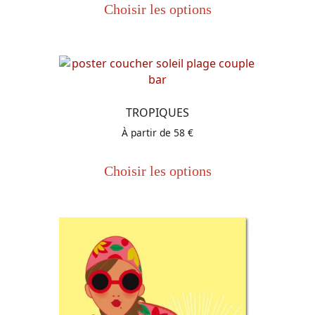
produit
Choisir les options
a
plusieurs
variations.
Les
options
peuvent
TROPIQUES
être
À partir de
58
€
choisies
Ce
sur
produit
la
Choisir les options
a
page
plusieurs
du
variations.
produit
Les
options
peuvent
être
choisies
sur