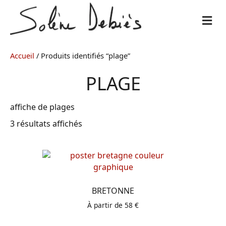
M
E
N
U
Accueil
/ Produits identifiés “plage”
PLAGE
affiche de plages
3 résultats affichés
BRETONNE
À partir de
58
€
Ce