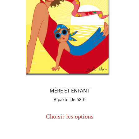
la
page
du
produit
MÈRE ET ENFANT
À partir de
58
€
Ce
produit
Choisir les options
a
plusieurs
variations.